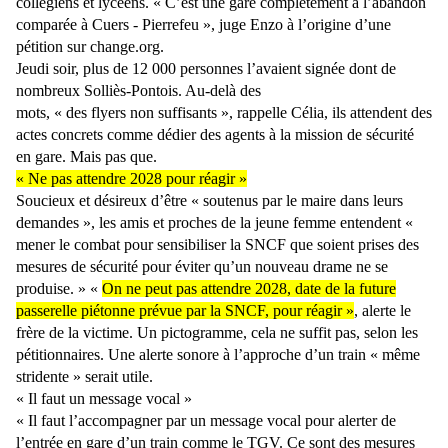
collégiens et lycéens. « C’est une gare complètement à l’abandon
comparée à Cuers - Pierrefeu », juge Enzo à l’origine d’une
pétition sur change.org.
Jeudi soir, plus de 12 000 personnes l’avaient signée dont de
nombreux Solliès-Pontois. Au-delà des
mots, « des flyers non suffisants », rappelle Célia, ils attendent des
actes concrets comme dédier des agents à la mission de sécurité
en gare. Mais pas que.
« Ne pas attendre 2028 pour réagir »
Soucieux et désireux d’être « soutenus par le maire dans leurs
demandes », les amis et proches de la jeune femme entendent «
mener le combat pour sensibiliser la SNCF que soient prises des
mesures de sécurité pour éviter qu’un nouveau drame ne se
produise. » «
On ne peut pas attendre 2028, date de la future
passerelle piétonne prévue par la SNCF, pour réagir »
, alerte le
frère de la victime. Un pictogramme, cela ne suffit pas, selon les
pétitionnaires. Une alerte sonore à l’approche d’un train « même
stridente » serait utile.
« Il faut un message vocal »
« Il faut l’accompagner par un message vocal pour alerter de
l’entrée en gare d’un train comme le TGV. Ce sont des mesures