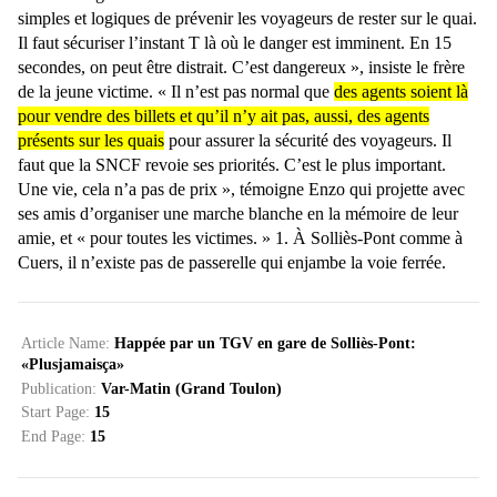
simples et logiques de prévenir les voyageurs de rester sur le quai.
Il faut sécuriser l’instant T là où le danger est imminent. En 15
secondes, on peut être distrait. C’est dangereux », insiste le frère
de la jeune victime. « Il n’est pas normal que
des agents soient là
pour vendre des billets et qu’il n’y ait pas, aussi, des agents
présents sur les quais
pour assurer la sécurité des voyageurs. Il
faut que la SNCF revoie ses priorités. C’est le plus important.
Une vie, cela n’a pas de prix », témoigne Enzo qui projette avec
ses amis d’organiser une marche blanche en la mémoire de leur
amie, et « pour toutes les victimes. » 1. À Solliès-Pont comme à
Cuers, il n’existe pas de passerelle qui enjambe la voie ferrée.
Article Name:
Happée par un TGV en gare de Solliès-Pont:
«Plusjamaisça»
Publication:
Var-Matin (Grand Toulon)
Start Page:
15
End Page:
15