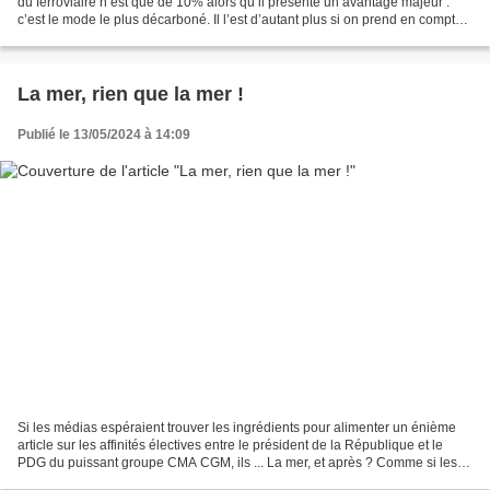
du ferroviaire n’est que de 10% alors qu’il présente un avantage majeur :
c’est le mode le plus décarboné. Il l’est d’autant plus si on prend en compte
la durée de vie moyenne...
La mer, rien que la mer !
Publié le 13/05/2024 à 14:09
Si les médias espéraient trouver les ingrédients pour alimenter un énième
article sur les affinités électives entre le président de la République et le
PDG du puissant groupe CMA CGM, ils ... La mer, et après ? Comme si les
marchandises finissaient leur...