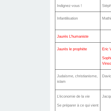
Indignez-vous !
Stép
Infantilisation
Mathi
Jaurès L’humaniste
Jaurès le prophète
Eric 
Sophi
Vins
Judaïsme, christianisme,
David
islam
L’économie de la vie
Jacqu
Se préparer à ce qui vient