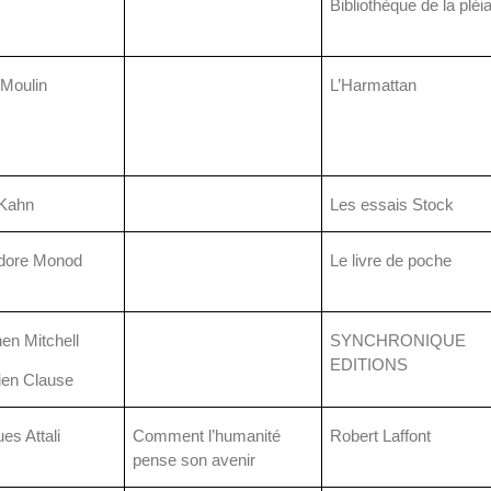
Bibliothèque de la pléi
Moulin
L’Harmattan
 Kahn
Les essais Stock
dore Monod
Le livre de poche
en Mitchell
SYNCHRONIQUE
EDITIONS
ien Clause
es Attali
Comment l’humanité
Robert Laffont
pense son avenir