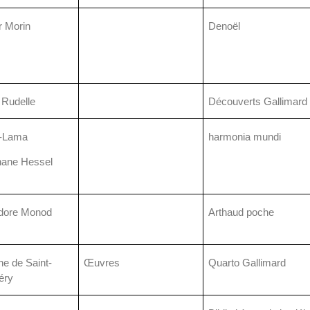
r Morin
Denoël
 Rudelle
Découverts Gallimard
ï-Lama
harmonia mundi
hane Hessel
dore Monod
Arthaud poche
ne de Saint-
Œuvres
Quarto Gallimard
éry