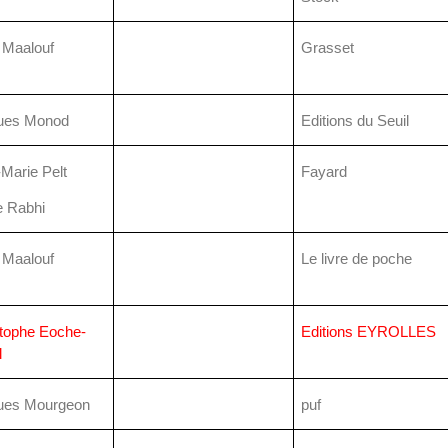
 Maalouf
Grasset
ues Monod
Editions du Seuil
Marie Pelt
Fayard
e Rabhi
 Maalouf
Le livre de poche
tophe Eoche-
Editions EYROLLES
l
ues Mourgeon
puf