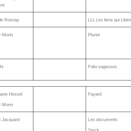
ve
 de Rosnay
LLL Les liens qui Libér
r Morin
Pluriel
hi
Folio sagesses
hane Hessel
Fayard
r Morin
t Jacquard
Les documents
Stock