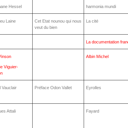
hane Hessel
harmonia mundi
eu Laine
Cet Etat nounou qui nous
La cité
veut du bien
La documentation fran
Vinson
Albin Michel
e Viguier-
on
 Vauclair
Préface Odon Vallet
Eyrolles
es Attali
Fayard