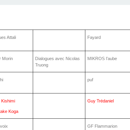
es Attali
Fayard
r Morin
Dialogues avec Nicolas
MIKROS l’aube
Truong
hi
puf
o Kishimi
Guy Trédaniel
take Koga
voix
GF Flammarion