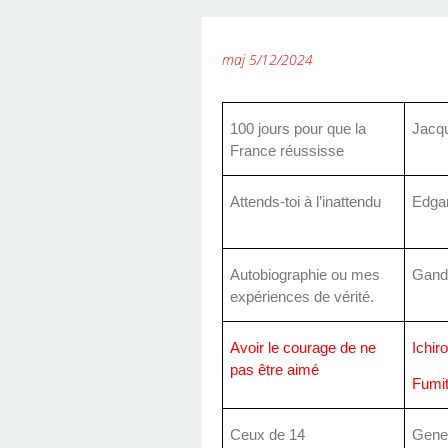
SIMPLICITÉ.
maj 5/12/2024
100 jours pour que la
Jacqu
France réussisse
Attends-toi à l’inattendu
Edga
Autobiographie ou mes
Gand
expériences de vérité.
Avoir le courage de ne
Ichir
pas être aimé
Fumi
Ceux de 14
Gene