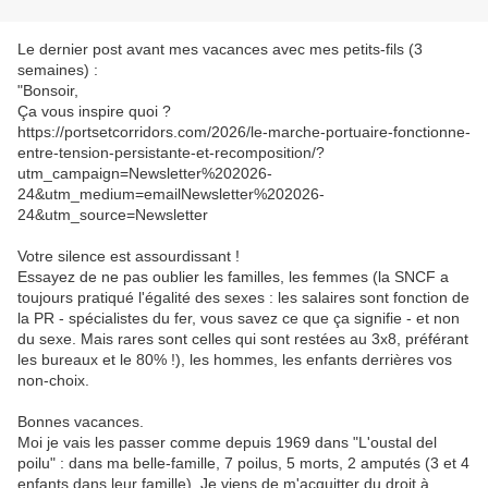
Le dernier post avant mes vacances avec mes petits-fils (3
semaines) :
"B‌onsoir,
Ça vous inspire quoi ?
https://portsetcorridors.com/2026/le-marche-portuaire-fonctionne-
entre-tension-persistante-et-recomposition/?
utm_campaign=Newsletter%202026-
24&utm_medium=emailNewsletter%202026-
24&utm_source=Newsletter‌
Votre silence est assourdissant !
Essayez de ne pas oublier les familles, les femmes (la SNCF a
toujours pratiqué l'égalité des sexes : les salaires sont fonction de
la PR - spécialistes du fer, vous savez ce que ça signifie - et non
du sexe. Mais rares sont celles qui sont restées au 3x8, préférant
les bureaux et le 80% !), les hommes, les enfants derrières vos
non-choix.
Bonnes vacances.
Moi je vais les passer comme depuis 1969 dans "L'oustal del
poilu" : dans ma belle-famille, 7 poilus, 5 morts, 2 amputés (3 et 4
enfants dans leur famille). Je viens de m'acquitter du droit à