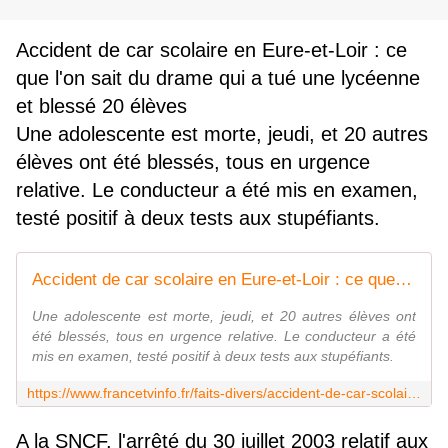
Accident de car scolaire en Eure-et-Loir : ce
que l'on sait du drame qui a tué une lycéenne
et blessé 20 élèves
Une adolescente est morte, jeudi, et 20 autres
élèves ont été blessés, tous en urgence
relative. Le conducteur a été mis en examen,
testé positif à deux tests aux stupéfiants.
Accident de car scolaire en Eure-et-Loir : ce que l'on sait du drame qui a tué une lycéenne et blessé 20 élèves
Une adolescente est morte, jeudi, et 20 autres élèves ont
été blessés, tous en urgence relative. Le conducteur a été
mis en examen, testé positif à deux tests aux stupéfiants.
https://www.francetvinfo.fr/faits-divers/accident-de-car-scolaire-en-eure-et-loir-ce-que-l-on-sait-du-drame-qui-a-tue-une-lyceenne-et-blesse-20-eleves_7047125.html
A la SNCF, l'arrêté du 30 juillet 2003 relatif aux