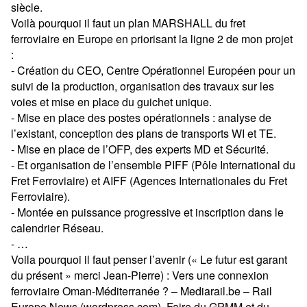
siècle.
Voilà pourquoi il faut un plan MARSHALL du fret
ferroviaire en Europe en priorisant la ligne 2 de mon projet
:
-
Création du CEO, Centre Opérationnel Européen pour un
suivi de la production, organisation des travaux sur les
voies et mise en place du guichet unique.
-
Mise en place des postes opérationnels : analyse de
l’existant, conception des plans de transports WI et TE.
-
Mise en place de l’OFP, des experts MD et Sécurité.
-
Et organisation de l’ensemble PIFF (Pôle International du
Fret Ferroviaire) et AIFF (Agences Internationales du Fret
Ferroviaire).
-
Montée en puissance progressive et inscription dans le
calendrier Réseau.
-
…
Voila pourquoi il faut penser l’avenir (« Le futur est garant
du présent » merci Jean-Pierre) : Vers une connexion
ferroviaire Oman-Méditerranée ? – Mediarail.be – Rail
Europe News (wordpress.com). Faire du GPMM et du