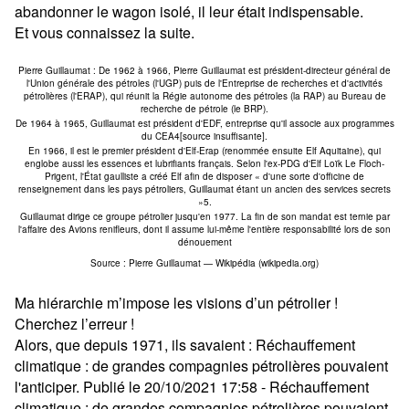
abandonner le wagon isolé, il leur était indispensable.
Et vous connaissez la suite.
Pierre Guillaumat : De 1962 à 1966, Pierre Guillaumat est président-directeur général de
l'Union générale des pétroles (l'UGP) puis de l'Entreprise de recherches et d'activités
pétrolières (l'ERAP), qui réunit la Régie autonome des pétroles (la RAP) au Bureau de
recherche de pétrole (le BRP).
De 1964 à 1965, Guillaumat est président d'EDF, entreprise qu'il associe aux programmes
du CEA4[source insuffisante].
En 1966, il est le premier président d'Elf-Erap (renommée ensuite Elf Aquitaine), qui
englobe aussi les essences et lubrifiants français. Selon l'ex-PDG d'Elf Loïk Le Floch-
Prigent, l'État gaulliste a créé Elf afin de disposer « d'une sorte d'officine de
renseignement dans les pays pétroliers, Guillaumat étant un ancien des services secrets
»5.
Guillaumat dirige ce groupe pétrolier jusqu'en 1977. La fin de son mandat est ternie par
l'affaire des Avions renifleurs, dont il assume lui-même l'entière responsabilité lors de son
dénouement
Source : Pierre Guillaumat — Wikipédia (wikipedia.org)
Ma hiérarchie m’impose les visions d’un pétrolier !
Cherchez l’erreur !
Alors, que depuis 1971, ils savaient : Réchauffement
climatique : de grandes compagnies pétrolières pouvaient
l'anticiper. Publié le 20/10/2021 17:58 - Réchauffement
climatique : de grandes compagnies pétrolières pouvaient