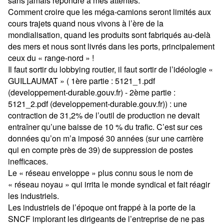
sans jamais répondre à mes attentes.
Comment croire que les méga-camions seront limités aux
cours trajets quand nous vivons à l’ère de la
mondialisation, quand les produits sont fabriqués au-delà
des mers et nous sont livrés dans les ports, principalement
ceux du
« range-nord »
!
Il faut sortir du lobbying routier, il faut sortir de l’idéologie
«
GUILLAUMAT »
( 1ère partie : 5121_1.pdf
(developpement-durable.gouv.fr) - 2ème partie :
5121_2.pdf (developpement-durable.gouv.fr)) : une
contraction de 31,2% de l’outil de production ne devait
entraîner qu’une baisse de 10 % du trafic. C’est sur ces
données qu’on m’a imposé 30 années (sur une carrière
qui en compte près de 39) de suppression de postes
inefficaces.
Le «
réseau enveloppe
» plus connu sous le nom de
«
réseau noyau
» qui irrita le monde syndical et fait réagir
les industriels.
Les industriels de l’époque ont frappé à la porte de la
SNCF implorant les dirigeants de l’entreprise de ne pas