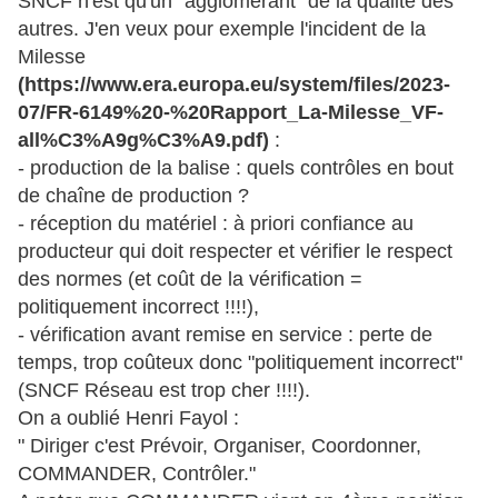
SNCF n'est qu'un "agglomérant" de la qualité des
autres. J'en veux pour exemple l'incident de la
Milesse
(https://www.era.europa.eu/system/files/2023-
07/FR-6149%20-%20Rapport_La-Milesse_VF-
all%C3%A9g%C3%A9.pdf‌)
:
- production de la balise : quels contrôles en bout
de chaîne de production ?
- réception du matériel : à priori confiance au
producteur qui doit respecter et vérifier le respect
des normes (et coût de la vérification =
politiquement incorrect !!!!),
- vérification avant remise en service : perte de
temps, trop coûteux donc "politiquement incorrect"
(SNCF Réseau est trop cher !!!!).
On a oublié Henri Fayol :
" Diriger c'est Prévoir, Organiser, Coordonner,
COMMANDER, Contrôler."