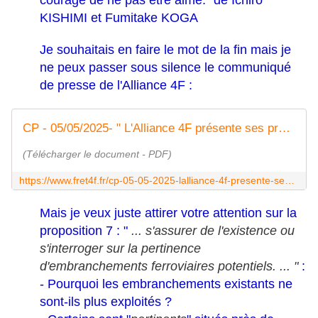
courage de ne pas être aimé." de Ichiro
KISHIMI et Fumitake KOGA
Je souhaitais en faire le mot de la fin mais je
ne peux passer sous silence le communiqué
de presse de l'Alliance 4F :
CP - 05/05/2025- " L'Alliance 4F présente ses propositions pour le développement du fret ferroviaire à la conférence " Ambition France Transports " - Fret 4F
(Télécharger le document - PDF)
https://www.fret4f.fr/cp-05-05-2025-lalliance-4f-presente-ses-propositions-pour-le-developpement-du-fret-ferroviaire-a-la-conference-ambition-france-transports/
Mais je veux juste attirer votre attention sur la
proposition 7 : "
... s'assurer de l'existence ou
s'interroger sur la pertinence
d'embranchements ferroviaires potentiels. ... "
:
- Pourquoi les embranchements existants ne
sont-ils plus exploités ?