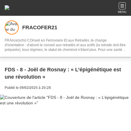
MENU
FRACOFER21
FRAnce(schi) COnseil en Ferroviaire Et aux Retraités Je change
d'orientation : d'abord le conseil aux retraités et aux actifs (la retraite doit être
préparée), tous régimes, le statut de cheminot n'étant plus. Pour une santé
de fer, pour une médecine Préventive, Personnalisée, Proactive et
Participative (Joël de Rosnay : La symphonie du vivant). Mais je poursuis
mon combat pour le chemin de fer.
FDS - 8 - Joël de Rosnay : « L’épigénétique est
une révolution »
Publié le 09/02/2025 à 20:28