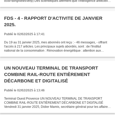
ocid=BingNewsVerp) Des scientifiques affirment que l'intelligence artificielle
a franchi une "ligne rouge" critique...
FDS - 4 - RAPPORT D'ACTIVITE DE JANVIER
2025.
Publié le 02/02/2025 à 17:41
Du 19 au 31 janvier 2025, mes abonnés ont reçu : - 46 messages, - offrant
l'accès à 217 articles. Les principaux sujets abordés, sont : de l'Institut
national de la consommation : Rénovation énergétique : attention aux
fraudes et arnaques Pneus neige,...
UN NOUVEAU TERMINAL DE TRANSPORT
COMBINE RAIL-ROUTE ENTIÈREMENT
DÉCARBONE ET DIGITALISÉ
Publié le 02/02/2025 à 13:46
Terminal Ouest Provence UN NOUVEAU TERMINAL DE TRANSPORT
COMBINE RAIL-ROUTE ENTIÈREMENT DÉCARBONE ET DIGITALISÉ
Vendredi 31 janvier 2025, Didier Mamis, secrétaire général pour les affaires
régionales auprès du préfet de la région Provence-Alpes-Côte d’Azur,...