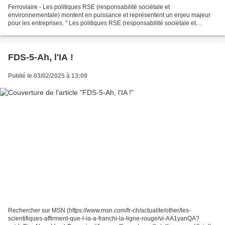
Ferroviaire - Les politiques RSE (responsabilité sociétale et
environnementale) montent en puissance et représentent un enjeu majeur
pour les entreprises. " Les politiques RSE (responsabilité sociétale et
environnementale) montent en puissance et représentent...
FDS-5-Ah, l'IA !
Publié le 03/02/2025 à 13:09
Rechercher sur MSN (https://www.msn.com/fr-ch/actualite/other/les-
scientifiques-affirment-que-l-ia-a-franchi-la-ligne-rouge/vi-AA1yanQA?