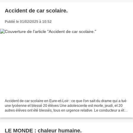
Accident de car scolaire.
Publié le 01/02/2025 à 10:52
Accident de car scolaire en Eure-et-Loir : ce que l'on sait du drame qui a tué
une lycéenne et blessé 20 élèves Une adolescente est morte, jeudi, et 20
autres élèves ont été blessés, tous en urgence relative. Le conducteur a été
mis en examen, testé positif...
LE MONDE : chaleur humaine.