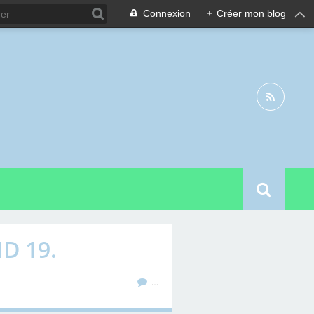
Connexion
+
Créer mon blog
D 19.
…