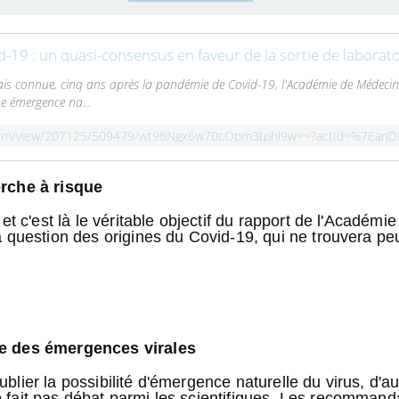
id-19 : un quasi-consensus en faveur de la sortie de laborato
mais connue, cinq ans après la pandémie de Covid-19, l'Académie de Médeci
e émergence na...
erche à risque
 et c'est là le véritable objectif du rapport de l'Académ
a question des origines du Covid-19, qui ne trouvera pe
ée des émergences virales
lier la possibilité d'émergence naturelle du virus, d'a
 fait pas débat parmi les scientifiques. Les recommand