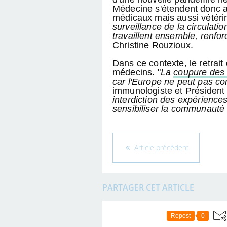
Médecine s'étendent donc a
médicaux mais aussi vétérin
surveillance de la circulati
travaillent ensemble, renfo
Christine Rouzioux.
Dans ce contexte, le retrait
médecins. "
La
coupure des
car l'Europe ne peut pas c
immunologiste et Président 
interdiction des expériences
sensibiliser la communauté 
Article précédent
PARTAGER CET ARTICLE
Repost
0