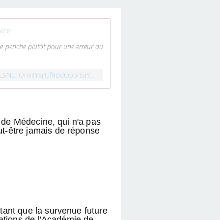
ire
ne penche plutôt pour une erreur du
https://infos.sciencesetavenir.fr/m/view/207125/509479/wt98Ngx6w70cOpm3tphl9w==?actId=%7EarjDLSNL1OnxjIYxjjUf9BdOo5nSjYun3wdq6xqf85s0ru6qj8haCEIgDffH4mmAtruZKQJLCp6nUsQxeVsVxUZXGWyttILDZpI2jirUXNYJlaCTgfiSsew%3D%3D&actCampaignType=CAMPAIGN_MAIL&actSource=509479
ie de Médecine, qui n'a pas
ut-être jamais de réponse
utant que la survenue future
ations de l'Académie de