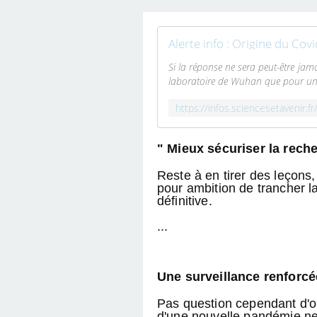
SIMPLICITÉ.
Alerte info : Origine du Cov
Si la réponse ne sera peut-être ja
laboratoire de Wuhan que pour un
" Mieux sécuriser la rech
Reste à en tirer des leçons,
pour ambition de trancher l
définitive.
...
Une surveillance renforc
Pas question cependant d'oub
d'une nouvelle pandémie ne