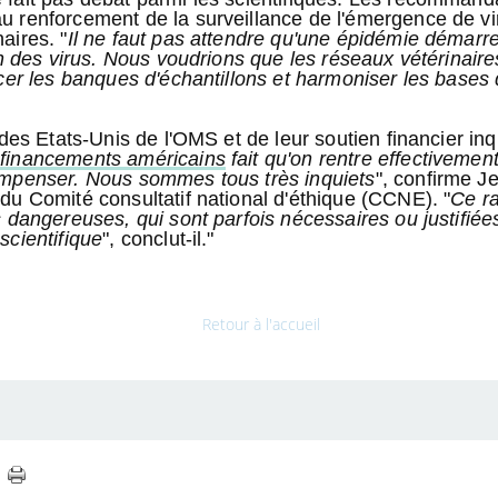
u renforcement de la surveillance de l'émergence de vi
aires. "
Il ne faut pas attendre qu'une épidémie démarre
on des virus. Nous voudrions que les réseaux vétérinair
rcer les banques d'échantillons et harmoniser les base
 des Etats-Unis de l'OMS et de leur soutien financier inq
 financements américains
fait qu'on rentre effectivemen
ompenser. Nous sommes tous très inquiets
", confirme J
du Comité consultatif national d'éthique (CCNE). "
Ce ra
 dangereuses, qui sont parfois nécessaires ou justifiée
scientifique
", conclut-il."
Retour à l'accueil